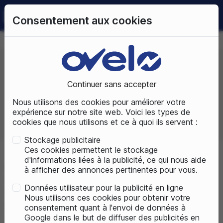
0
Consentement aux cookies
09 72 50 25 70
LUNDI AU SAMEDI
DE 10H À 19H
Continuer sans accepter
Prix, croissant
Nous utilisons des cookies pour améliorer votre
expérience sur notre site web. Voici les types de
cookies que nous utilisons et ce à quoi ils servent :
Total produits :
6
Stockage publicitaire
Ces cookies permettent le stockage
d'informations liées à la publicité, ce qui nous aide
Accueil
Marques
MONDRAKER
à afficher des annonces pertinentes pour vous.
Données utilisateur pour la publicité en ligne
Liste des produits de la marque
Nous utilisons ces cookies pour obtenir votre
MONDRAKER
consentement quant à l'envoi de données à
Google dans le but de diffuser des publicités en