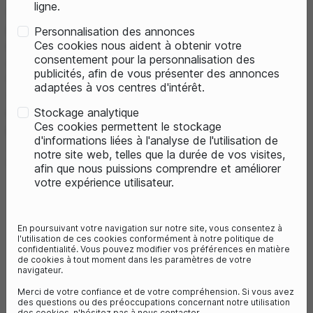
ligne.
MONDRAKER, marque innovante espagnole, s'est
progressivement imposée comme une référence dans le
Personnalisation des annonces
milieu du VTT électrique haut-de-gamme. Créée en 2001
Ces cookies nous aident à obtenir votre
consentement pour la personnalisation des
à Alicante et présente dans plus de 40 pays,
publicités, afin de vous présenter des annonces
MONDRAKER se fait un point d'honneur à designer ses
adaptées à vos centres d'intérêt.
vélos électriques et à les doter de ses propres
innovations technologiques. Trouvez votre VAE idéal
Stockage analytique
Ces cookies permettent le stockage
pour tout type de discipline : DH, All Mountain, Enduro,
d'informations liées à l'analyse de l'utilisation de
XC Cross, etc. Retrouvez notre sélection de VAE
notre site web, telles que la durée de vos visites,
MONDRAKER ici.
afin que nous puissions comprendre et améliorer
votre expérience utilisateur.
PROMO
PROMO
En poursuivant votre navigation sur notre site, vous consentez à
l'utilisation de ces cookies conformément à notre politique de
confidentialité. Vous pouvez modifier vos préférences en matière
de cookies à tout moment dans les paramètres de votre
navigateur.
Merci de votre confiance et de votre compréhension. Si vous avez
des questions ou des préoccupations concernant notre utilisation
des cookies, n'hésitez pas à nous contacter.