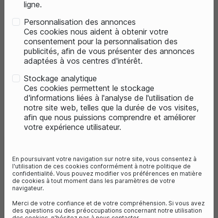
ligne.
Personnalisation des annonces
PROMO
Ces cookies nous aident à obtenir votre
consentement pour la personnalisation des
publicités, afin de vous présenter des annonces
adaptées à vos centres d'intérêt.
Rupture de stock
Stockage analytique
Ces cookies permettent le stockage
d'informations liées à l'analyse de l'utilisation de
notre site web, telles que la durée de vos visites,
afin que nous puissions comprendre et améliorer
favorite_border
votre expérience utilisateur.
VTT
VTT ÉLECTRIQUE
RAYMON AIRRAY 12.0
En poursuivant votre navigation sur notre site, vous consentez à
l'utilisation de ces cookies conformément à notre politique de
confidentialité. Vous pouvez modifier vos préférences en matière
50Nm
410 Wh
de cookies à tout moment dans les paramètres de votre
navigateur.
5 080,00 €
Merci de votre confiance et de votre compréhension. Si vous avez
7 499,00 €
- 32%
des questions ou des préoccupations concernant notre utilisation
Vous économisez 2419€
des cookies, n'hésitez pas à nous contacter.