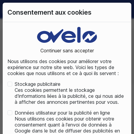
0
Consentement aux cookies
09 72 50 25 70
LUNDI AU SAMEDI
DE 10H À 19H
Continuer sans accepter
Prix, croissant
Nous utilisons des cookies pour améliorer votre
expérience sur notre site web. Voici les types de
cookies que nous utilisons et ce à quoi ils servent :
Total produits : 1
Stockage publicitaire
Ces cookies permettent le stockage
d'informations liées à la publicité, ce qui nous aide
Accueil
Marques
RAYMON
à afficher des annonces pertinentes pour vous.
Données utilisateur pour la publicité en ligne
Liste des produits de la marque
Nous utilisons ces cookies pour obtenir votre
RAYMON
consentement quant à l'envoi de données à
Google dans le but de diffuser des publicités en