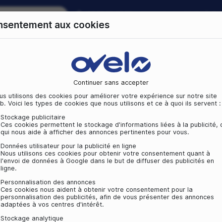
09 72 50 25 70
Consentement aux cookies
e
Vélo Tout chemin
Vélo Tout terrain
Équipement 
ectriques tout chemins
Continuer sans acc
Nous utilisons des cookies pour améliorer vot
out chemins
web. Voici les types de cookies que nous utilis
Stockage publicitaire
Ces cookies permettent le stockage d'inform
qui nous aide à afficher des annonces pert
Données utilisateur pour la publicité en lig
Nous utilisons ces cookies pour obtenir v
l'envoi de données à Google dans le but de
ligne.