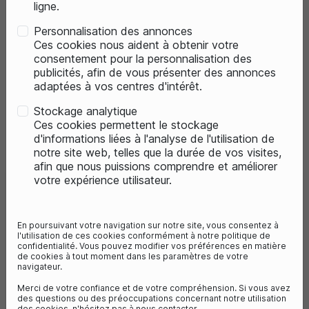
ligne.
Personnalisation des annonces
Ces cookies nous aident à obtenir votre
consentement pour la personnalisation des
publicités, afin de vous présenter des annonces
adaptées à vos centres d'intérêt.
Stockage analytique
Ces cookies permettent le stockage
d'informations liées à l'analyse de l'utilisation de
notre site web, telles que la durée de vos visites,
favorite_border
favorite_border
2
avis
afin que nous puissions comprendre et améliorer
votre expérience utilisateur.
SHIMANO MANETTE DE CHANGEMENT DE VITESSE
SHIMANO MANETTE DE 
En poursuivant votre navigation sur notre site, vous consentez à
14,99 €
19,99 €
l'utilisation de ces cookies conformément à notre politique de
confidentialité. Vous pouvez modifier vos préférences en matière
de cookies à tout moment dans les paramètres de votre
navigateur.
Merci de votre confiance et de votre compréhension. Si vous avez
des questions ou des préoccupations concernant notre utilisation
des cookies, n'hésitez pas à nous contacter.