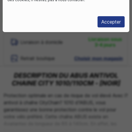
En stock
Accepter
Livraison sous
Livraison à domicile
3-4 jours
Retrait boutique
Choisir mon magasin
DESCRIPTION DU ABUS ANTIVOL
CHAINE CITY 1010/110CM - [NOIR]
Protection optimale en cas de risque de vol élevé Avec l?
antivol à chaîne CityChain? 1010 d?ABUS, vous
garantissez une bonne protection contre le vol pour
votre vélo préféré. Cette chaîne ABUS existe en
4variantes de longueur de 85 à 140cm. En effet, les
bons endroits pour pouvoir attacher son vélo sont