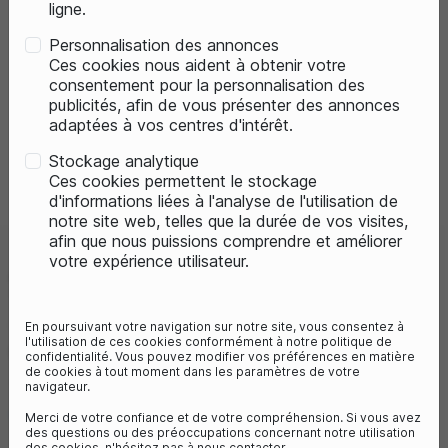
ligne.
Personnalisation des annonces
Ces cookies nous aident à obtenir votre
consentement pour la personnalisation des
publicités, afin de vous présenter des annonces
adaptées à vos centres d'intérêt.
Stockage analytique
Previous
Next
Ces cookies permettent le stockage
d'informations liées à l'analyse de l'utilisation de
notre site web, telles que la durée de vos visites,
afin que nous puissions comprendre et améliorer
votre expérience utilisateur.
ABUS ANTIVOL CHAINE CITY
1010/110CM - [NOIR]
Référence :
120428
En poursuivant votre navigation sur notre site, vous consentez à
l'utilisation de ces cookies conformément à notre politique de
99,96 €
109,96 €
- 9%
confidentialité. Vous pouvez modifier vos préférences en matière
de cookies à tout moment dans les paramètres de votre
Vous économisez 10€
navigateur.
9
avis
Merci de votre confiance et de votre compréhension. Si vous avez
des questions ou des préoccupations concernant notre utilisation
des cookies, n'hésitez pas à nous contacter.