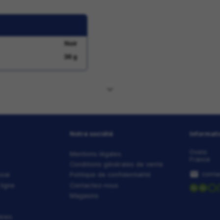
pirants
sants et empreintes en silicone
climatiquement neutre; fabrication écologique
QUE DU VAUDE GANTS STRONE - NOIR
Noir
36 g