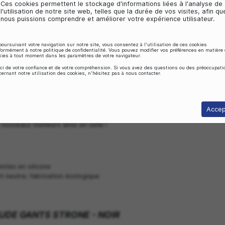
Personnalisation des annonces
Ces cookies nous aident à obtenir votre c
personnalisation des publicités, afin de v
adaptées à vos centres d'intérêt.
Stockage analytique
Ces cookies permettent le stockage d'infor
l'utilisation de notre site web, telles que l
nous puissions comprendre et améliorer vot
En poursuivant votre navigation sur notre site, vous consentez
conformément à notre politique de confidentialité. Vous pouv
cookies à tout moment dans les paramètres de votre navigate
Merci de votre confiance et de votre compréhension. Si vous
concernant notre utilisation des cookies, n'hésitez pas à nou
DU VAUDE GANTS STRONE - NOIR
es seront tes nouveaux meilleurs amis en selle !