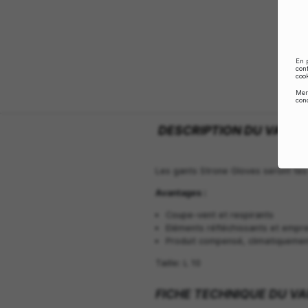
DESCRIPTION 
Les gants Strone Glov