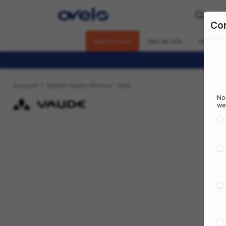
Deal du mois
Vélo de Vill
Accueil
Vaude Gants Strone - Noir
Previous