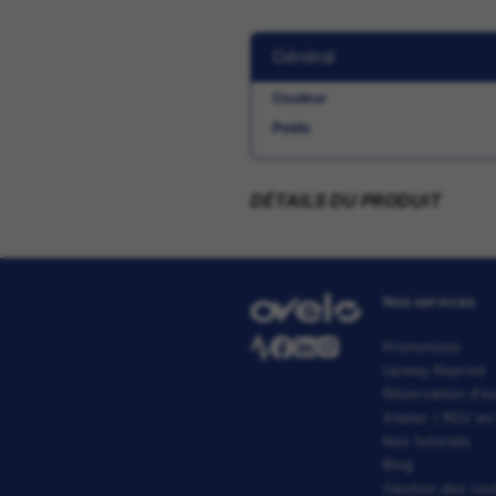
Avantages :
Coupe-vent et res
Eléments réfléchis
Produit compensé, 
Taille: L 10
FICHE TECHNI
Général
Couleur
Poids