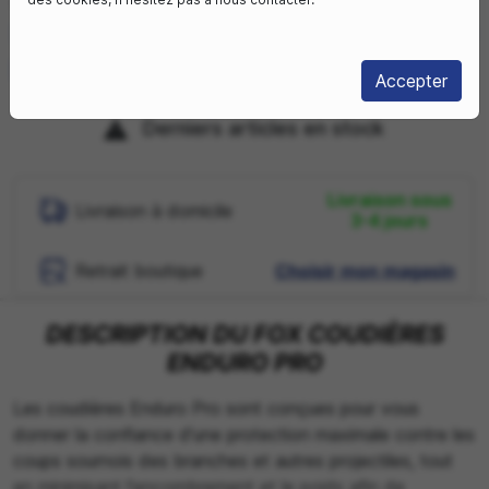
SÉLECTIONNEZ VOTRE TAILLE FR :
XS
M
L
XL
2X
Accepter
Derniers articles en stock

Livraison sous
Livraison à domicile
3-4 jours
Retrait boutique
Choisir mon magasin
DESCRIPTION DU FOX COUDIÈRES
ENDURO PRO
Les coudières Enduro Pro sont conçues pour vous
donner la confiance d'une protection maximale contre les
coups sournois des branches et autres projectiles, tout
en minimisant l'encombrement et le poids afin de