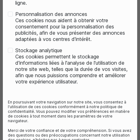
ligne.
Personnalisation des annonces
Ces cookies nous aident à obtenir votre
consentement pour la personnalisation des
publicités, afin de vous présenter des annonces
adaptées à vos centres d'intérêt.
Stockage analytique
Previous
Next
Ces cookies permettent le stockage
d'informations liées à l'analyse de l'utilisation de
notre site web, telles que la durée de vos visites,
afin que nous puissions comprendre et améliorer
votre expérience utilisateur.
FOX COUDIÈRES ENDURO PRO
Millésime 2024
En poursuivant votre navigation sur notre site, vous consentez à
Référence :
28435-001-L
l'utilisation de ces cookies conformément à notre politique de
42,50 €
85,00 €
confidentialité. Vous pouvez modifier vos préférences en matière
- 50%
de cookies à tout moment dans les paramètres de votre
Vous économisez 42€
navigateur.
Merci de votre confiance et de votre compréhension. Si vous avez
des questions ou des préoccupations concernant notre utilisation
des cookies, n'hésitez pas à nous contacter.