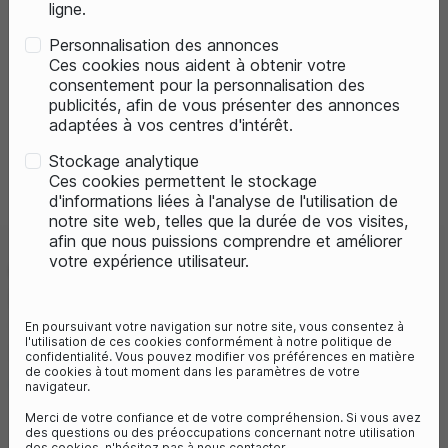
ligne.
Personnalisation des annonces
Ces cookies nous aident à obtenir votre
consentement pour la personnalisation des
publicités, afin de vous présenter des annonces
adaptées à vos centres d'intérêt.
Stockage analytique
Previous
Next
Ces cookies permettent le stockage
d'informations liées à l'analyse de l'utilisation de
notre site web, telles que la durée de vos visites,
afin que nous puissions comprendre et améliorer
votre expérience utilisateur.
CUBE PART'S ACID CARRIER
BASKET 25 RILINK
Référence :
CUB-093122-0000-00
En poursuivant votre navigation sur notre site, vous consentez à
l'utilisation de ces cookies conformément à notre politique de
39,95 €
confidentialité. Vous pouvez modifier vos préférences en matière
de cookies à tout moment dans les paramètres de votre
1
avis
navigateur.
Merci de votre confiance et de votre compréhension. Si vous avez
des questions ou des préoccupations concernant notre utilisation
des cookies, n'hésitez pas à nous contacter.