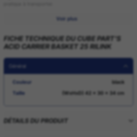
pratique à transporter.
Voir plus
FICHE TECHNIQUE DU CUBE PART'S
ACID CARRIER BASKET 25 RILINK
Général
Couleur
black
Taille
(WxHxD) 42 x 30 x 34 cm
DÉTAILS DU PRODUIT