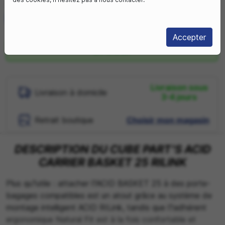
SÉLECTIONNEZ VOTRE TAILLE FR :
Taille Unique
Accepter
En stock
Livraison sous
Livraison à domicile
3-4 jours
Retrait boutique
Choisir mon magasin
DESCRIPTION DU CUBE PART'S ACID
CARRIER BASKET 25 RILINK
Plus qu?utile : attacher l?ACID BASKET 25 à des porte-
bagages compatibles est un atout grâce au système de
montage intelligent ACID RILink, tandis que l?adhérent
ergonomique Natural Fit est à la fois confortable et