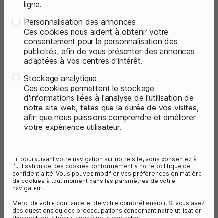
ligne.
Personnalisation des annonces
Ces cookies nous aident à obtenir votre
consentement pour la personnalisation des
publicités, afin de vous présenter des annonces
adaptées à vos centres d'intérêt.
Stockage analytique
Ces cookies permettent le stockage
d'informations liées à l'analyse de l'utilisation de
VÉLO DE VILLE ÉLECTRIQUE
notre site web, telles que la durée de vos visites,
O2FEEL ISWAN CITY BOOST 7.1 -
afin que nous puissions comprendre et améliorer
votre expérience utilisateur.
432
Millésime 2023
Référence :
5103
En poursuivant votre navigation sur notre site, vous consentez à
l'utilisation de ces cookies conformément à notre politique de
2 439,00 €
3 699,00 €
- 34%
confidentialité. Vous pouvez modifier vos préférences en matière
de cookies à tout moment dans les paramètres de votre
Vous économisez 1260€
navigateur.
2
avis
Merci de votre confiance et de votre compréhension. Si vous avez
des questions ou des préoccupations concernant notre utilisation
des cookies, n'hésitez pas à nous contacter.