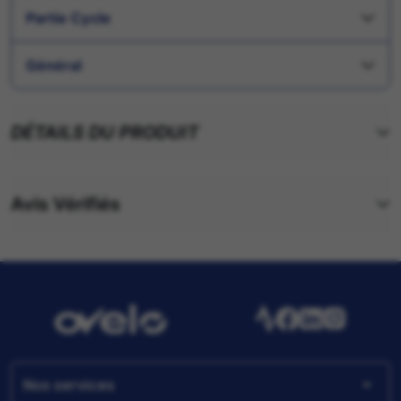
Partie Cycle
Général
DÉTAILS DU PRODUIT
Avis Vérifiés
arrow_drop_down
Nos services