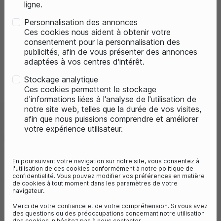
ligne.
Personnalisation des annonces
Ces cookies nous aident à obtenir votre
consentement pour la personnalisation des
publicités, afin de vous présenter des annonces
adaptées à vos centres d'intérêt.
Previous
Next
Stockage analytique
Ces cookies permettent le stockage
d'informations liées à l'analyse de l'utilisation de
notre site web, telles que la durée de vos visites,
afin que nous puissions comprendre et améliorer
MUC-OFF BOMBE RÉPARATION
votre expérience utilisateur.
CREVAISON B.A.M! - 125 ML
Référence :
MUROBAM
En poursuivant votre navigation sur notre site, vous consentez à
19,00 €
l'utilisation de ces cookies conformément à notre politique de
confidentialité. Vous pouvez modifier vos préférences en matière
9
avis
de cookies à tout moment dans les paramètres de votre
navigateur.
Merci de votre confiance et de votre compréhension. Si vous avez
des questions ou des préoccupations concernant notre utilisation
des cookies, n'hésitez pas à nous contacter.