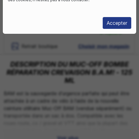
En stock
Accepter
Livraison sous
Livraison à domicile
3-4 jours
Retrait boutique
Choisir mon magasin
DESCRIPTION DU MUC-OFF BOMBE
RÉPARATION CREVAISON B.A.M! - 125
ML
BAM est la sauvegarde d'urgence parfaite qui peut être
attachée à un cadre de vélo à l'aide de la nouvelle
ceinture utilitaire Muc-Off BAM (vendue séparément) ou
transportée dans un sac à dos. Compatible avec les
roues route, cx / gravel et VTT ainsi que la plupart des
mastics tubeless. Gonfle un pneu VTT de 29 pouces en
moins d'une minute et est capable de boucher les trous
Voir plus