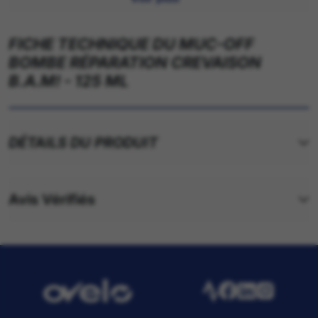
de 3 à 4 mm.
FICHE TECHNIQUE DU MUC-OFF
BOMBE RÉPARATION CREVAISON
B.A.M! - 125 ML
DÉTAILS DU PRODUIT
Avis Vérifiés