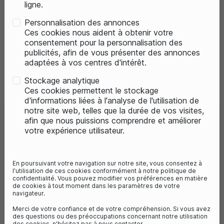
ligne.
Personnalisation des annonces
Ces cookies nous aident à obtenir votre
consentement pour la personnalisation des
publicités, afin de vous présenter des annonces
adaptées à vos centres d'intérêt.
Previous
Next
Stockage analytique
Ces cookies permettent le stockage
d'informations liées à l'analyse de l'utilisation de
notre site web, telles que la durée de vos visites,
afin que nous puissions comprendre et améliorer
HUSQVARNA CASQUE DISCOVER
votre expérience utilisateur.
SIXER
Référence :
3HB220048703
En poursuivant votre navigation sur notre site, vous consentez à
119,00 €
170,00 €
- 30%
l'utilisation de ces cookies conformément à notre politique de
confidentialité. Vous pouvez modifier vos préférences en matière
Vous économisez 51€
de cookies à tout moment dans les paramètres de votre
navigateur.
Merci de votre confiance et de votre compréhension. Si vous avez
SÉLECTIONNEZ VOTRE TAILLE DE CASQUE :
des questions ou des préoccupations concernant notre utilisation
des cookies, n'hésitez pas à nous contacter.