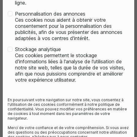
ligne.
ACTUALITÉS
Personnalisation des annonces
Ces cookies nous aident à obtenir votre
consentement pour la personnalisation des
publicités, afin de vous présenter des annonces
adaptées à vos centres d'intérêt.
Stockage analytique
Ces cookies permettent le stockage
d'informations liées à l'analyse de l'utilisation de
notre site web, telles que la durée de vos visites,
afin que nous puissions comprendre et améliorer
120 Nm ET 600 %, BOSCH RESTE DANS
votre expérience utilisateur.
LA COURSE AVEC SA NOUVELLE MISE À
JOUR !
Depuis le 4 mai 2026, Bosch déploie une nouvelle
mise à jour pour les moteurs Smart System : Le
En poursuivant votre navigation sur notre site, vous consentez à
l'utilisation de ces cookies conformément à notre politique de
Performance Upgrade 2.0.
confidentialité. Vous pouvez modifier vos préférences en matière
de cookies à tout moment dans les paramètres de votre
navigateur.
chevron_right
Lire l'article
05 June 2026
Merci de votre confiance et de votre compréhension. Si vous avez
des questions ou des préoccupations concernant notre utilisation
des cookies, n'hésitez pas à nous contacter.