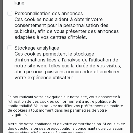
ligne.
PROMO
PROMO
Personnalisation des annonces
Ces cookies nous aident à obtenir votre
consentement pour la personnalisation des
publicités, afin de vous présenter des annonces
adaptées à vos centres d'intérêt.
Stockage analytique
Ces cookies permettent le stockage
d'informations liées à l'analyse de l'utilisation de
notre site web, telles que la durée de vos visites,
favorite_border
favorite_border
VTT
VTT
1
avis
1
avis
afin que nous puissions comprendre et améliorer
votre expérience utilisateur.
VTT ÉLECTRIQUE
VTT ÉLECTRIQUE
EASYBIKE - EASY SPORT D11
EASYBIKE EASYSPORT
En poursuivant votre navigation sur notre site, vous consentez à
80Nm
480Wh
80Nm
504Wh
l'utilisation de ces cookies conformément à notre politique de
confidentialité. Vous pouvez modifier vos préférences en matière
1 399,00 €
1 449,00 €
de cookies à tout moment dans les paramètres de votre
navigateur.
1 999,00 €
2 299,00 €
- 30%
- 37%
Vous économisez 600€
Vous économisez 850€
Merci de votre confiance et de votre compréhension. Si vous avez
des questions ou des préoccupations concernant notre utilisation
des cookies, n'hésitez pas à nous contacter.