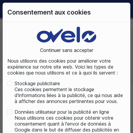
0
Consentement aux cookies
09 72 50 25 70
LUNDI AU SAMEDI
DE 10H À 19H
Continuer sans accepter
Prix, croissant
Nous utilisons des cookies pour améliorer votre
expérience sur notre site web. Voici les types de
cookies que nous utilisons et ce à quoi ils servent :
Total produits :
5
Stockage publicitaire
Ces cookies permettent le stockage
d'informations liées à la publicité, ce qui nous aide
Accueil
Vélos électriques
Nos marques vélos électriques
à afficher des annonces pertinentes pour vous.
Données utilisateur pour la publicité en ligne
Easybike
Nous utilisons ces cookies pour obtenir votre
consentement quant à l'envoi de données à
Google dans le but de diffuser des publicités en