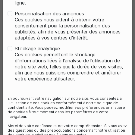
ligne.
Personnalisation des annonces
Ces cookies nous aident à obtenir votre
consentement pour la personnalisation des
publicités, afin de vous présenter des annonces
adaptées à vos centres d'intérêt.
Stockage analytique
Ces cookies permettent le stockage
d'informations liées à l'analyse de l'utilisation de
notre site web, telles que la durée de vos visites,
favorite_border
favorite_border
afin que nous puissions comprendre et améliorer
votre expérience utilisateur.
CUBE PART'S ACID LIGHT SET PRO 20 CMPT
URBAN PROOF KIT ECL
En poursuivant votre navigation sur notre site, vous consentez à
19,96 €
21,95 €
l'utilisation de ces cookies conformément à notre politique de
confidentialité. Vous pouvez modifier vos préférences en matière
de cookies à tout moment dans les paramètres de votre
navigateur.
Merci de votre confiance et de votre compréhension. Si vous avez
des questions ou des préoccupations concernant notre utilisation
des cookies, n'hésitez pas à nous contacter.