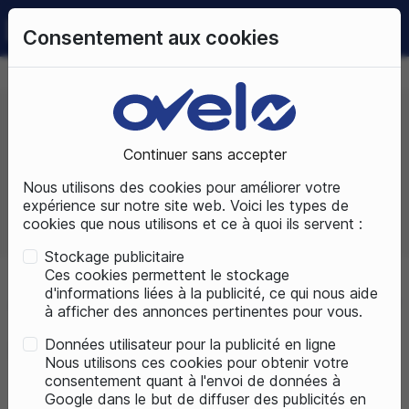
0
Consentement aux cookies
09 72 50 25 70
LUNDI AU SAMEDI
DE 10H À 19H
Continuer sans accepter
Prix, croissant
Nous utilisons des cookies pour améliorer votre
expérience sur notre site web. Voici les types de
cookies que nous utilisons et ce à quoi ils servent :
Total produits :
2
Stockage publicitaire
Ces cookies permettent le stockage
d'informations liées à la publicité, ce qui nous aide
Accueil
Vélos électriques
Nos marques vélos électriques
à afficher des annonces pertinentes pour vous.
Données utilisateur pour la publicité en ligne
Matra
Nous utilisons ces cookies pour obtenir votre
consentement quant à l'envoi de données à
Google dans le but de diffuser des publicités en