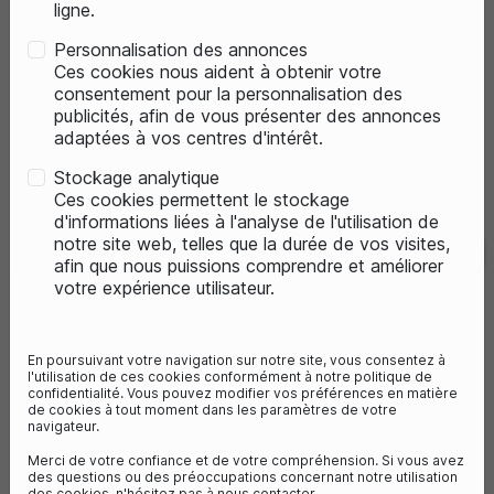
ligne.
PROMO
PROMO
Personnalisation des annonces
Ces cookies nous aident à obtenir votre
consentement pour la personnalisation des
publicités, afin de vous présenter des annonces
adaptées à vos centres d'intérêt.
Rupture de stock
Stockage analytique
Ces cookies permettent le stockage
d'informations liées à l'analyse de l'utilisation de
notre site web, telles que la durée de vos visites,
favorite_border
favorite_border
VILLE
VTT
4
avis
afin que nous puissions comprendre et améliorer
votre expérience utilisateur.
VÉLO DE VILLE ÉLECTRIQUE
VTT ÉLECTRIQUE
MATRA I-STEP ACTIVE + D9
MATRA I-STEP SUPER-
En poursuivant votre navigation sur notre site, vous consentez à
50Nm
400Wh
50Nm
400Wh
l'utilisation de ces cookies conformément à notre politique de
confidentialité. Vous pouvez modifier vos préférences en matière
1 899,00 €
1 499,00 €
de cookies à tout moment dans les paramètres de votre
navigateur.
2 899,00 €
2 499,00 €
- 34%
- 40%
Vous économisez 1000€
Vous économisez 1000€
Merci de votre confiance et de votre compréhension. Si vous avez
des questions ou des préoccupations concernant notre utilisation
des cookies, n'hésitez pas à nous contacter.