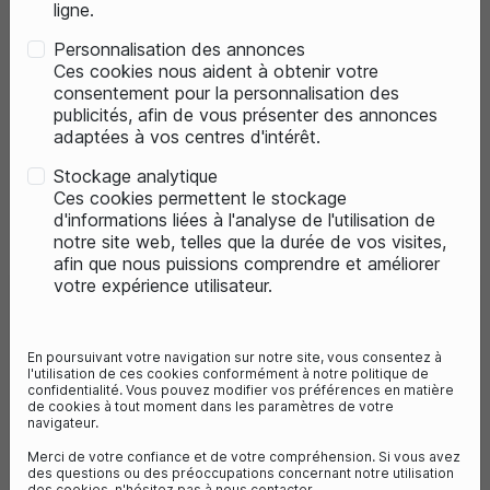
ligne.
Personnalisation des annonces
Ces cookies nous aident à obtenir votre
consentement pour la personnalisation des
publicités, afin de vous présenter des annonces
adaptées à vos centres d'intérêt.
Stockage analytique
Ces cookies permettent le stockage
d'informations liées à l'analyse de l'utilisation de
notre site web, telles que la durée de vos visites,
favorite_border
favorite_border
2
avis
2
avis
afin que nous puissions comprendre et améliorer
votre expérience utilisateur.
KRAMPE SUPPORT DE BRAS DE RÉTROVISEUR 
KRAMPE MIROIR RÉTRO
En poursuivant votre navigation sur notre site, vous consentez à
14,90 €
14,90 €
l'utilisation de ces cookies conformément à notre politique de
confidentialité. Vous pouvez modifier vos préférences en matière
de cookies à tout moment dans les paramètres de votre
navigateur.
Merci de votre confiance et de votre compréhension. Si vous avez
des questions ou des préoccupations concernant notre utilisation
des cookies, n'hésitez pas à nous contacter.