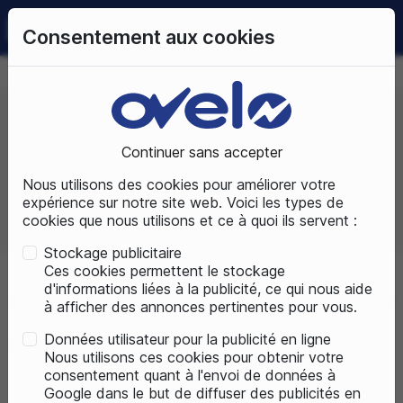
0
Consentement aux cookies
09 72 50 25 70
LUNDI AU SAMEDI
DE 10H À 19H
Continuer sans accepter
Prix, croissant
Nous utilisons des cookies pour améliorer votre
expérience sur notre site web. Voici les types de
cookies que nous utilisons et ce à quoi ils servent :
Total produits :
6
Stockage publicitaire
Ces cookies permettent le stockage
d'informations liées à la publicité, ce qui nous aide
Accueil
Pièces détachées
Accessoires vélos
Rétroviseur
à afficher des annonces pertinentes pour vous.
Données utilisateur pour la publicité en ligne
Rétroviseur
Nous utilisons ces cookies pour obtenir votre
consentement quant à l'envoi de données à
Google dans le but de diffuser des publicités en