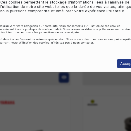
Personnalisation des annonces
Ces cookies nous aident à obtenir votre c
personnalisation des publicités, afin de v
adaptées à vos centres d'intérêt.
Stockage analytique
Ces cookies permettent le stockage d'infor
l'utilisation de notre site web, telles que l
nous puissions comprendre et améliorer vot
En poursuivant votre navigation sur notre site, vous consentez
conformément à notre politique de confidentialité. Vous pouv
cookies à tout moment dans les paramètres de votre navigate
Merci de votre confiance et de votre compréhension. Si vous
favorite_border
concernant notre utilisation des cookies, n'hésitez pas à nou
BOSCH LOT DE VIS DRIVE UNIT
1,96 €
ity
visibility