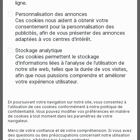
ligne.
Personnalisation des annonces
VILLE
Ces cookies nous aident à obtenir votre
consentement pour la personnalisation des
publicités, afin de vous présenter des annonces
adaptées à vos centres d'intérêt.
Stockage analytique
Ces cookies permettent le stockage
d'informations liées à l'analyse de l'utilisation de
PROMO
PROMO
notre site web, telles que la durée de vos visites,
afin que nous puissions comprendre et améliorer
votre expérience utilisateur.
En poursuivant votre navigation sur notre site, vous consentez à
l'utilisation de ces cookies conformément à notre politique de
confidentialité. Vous pouvez modifier vos préférences en matière
de cookies à tout moment dans les paramètres de votre
navigateur.
favorite_border
favorite_border
1
avis
Merci de votre confiance et de votre compréhension. Si vous avez
des questions ou des préoccupations concernant notre utilisation
VÉLO LONGTAIL
VÉLO LONGTAIL
des cookies, n'hésitez pas à nous contacter.