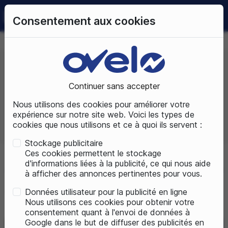
0
Consentement aux cookies
09 72 50 25 70
LUNDI AU SAMEDI
DE 10H À 19H
Continuer sans accepter
Prix, croissant
Nous utilisons des cookies pour améliorer votre
expérience sur notre site web. Voici les types de
cookies que nous utilisons et ce à quoi ils servent :
Total produits :
8
Stockage publicitaire
Ces cookies permettent le stockage
d'informations liées à la publicité, ce qui nous aide
Accueil
Vélos électriques
Vélos électriques de ville
Vélos 
à afficher des annonces pertinentes pour vous.
Données utilisateur pour la publicité en ligne
Vélos électriques longtail
Nous utilisons ces cookies pour obtenir votre
consentement quant à l'envoi de données à
Google dans le but de diffuser des publicités en