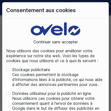
0
Consentement aux cookies
09 72 50 25 70
LUNDI AU SAMEDI
DE 10H À 19H
Continuer sans accepter
Prix, croissant
Nous utilisons des cookies pour améliorer votre
expérience sur notre site web. Voici les types de
cookies que nous utilisons et ce à quoi ils servent :
Total produits :
2
Stockage publicitaire
Ces cookies permettent le stockage
d'informations liées à la publicité, ce qui nous aide
Accueil
Pièces détachées
Nos marques accessoires
Yam
à afficher des annonces pertinentes pour vous.
Données utilisateur pour la publicité en ligne
MOTEURS
Nous utilisons ces cookies pour obtenir votre
consentement quant à l'envoi de données à
Google dans le but de diffuser des publicités en