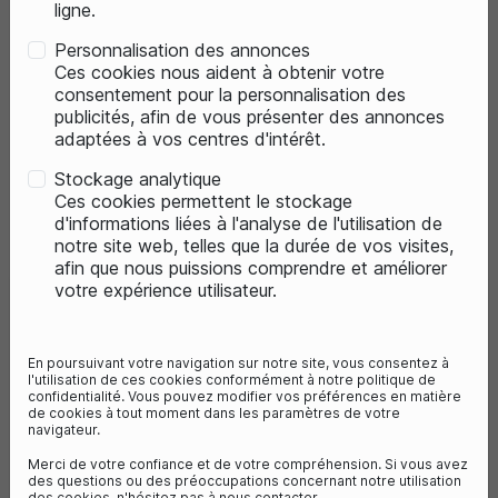
ligne.
Personnalisation des annonces
Ces cookies nous aident à obtenir votre
consentement pour la personnalisation des
publicités, afin de vous présenter des annonces
adaptées à vos centres d'intérêt.
Stockage analytique
Ces cookies permettent le stockage
d'informations liées à l'analyse de l'utilisation de
notre site web, telles que la durée de vos visites,
favorite_border
favorite_border
1
avis
2
avis
afin que nous puissions comprendre et améliorer
votre expérience utilisateur.
YAMAHA KIT VISSERIE MOTEUR YAMAHA PW
YAMAHA CÂBLE MOTE
En poursuivant votre navigation sur notre site, vous consentez à
9,95 €
24,95 €
l'utilisation de ces cookies conformément à notre politique de
confidentialité. Vous pouvez modifier vos préférences en matière
de cookies à tout moment dans les paramètres de votre
navigateur.
Merci de votre confiance et de votre compréhension. Si vous avez
des questions ou des préoccupations concernant notre utilisation
des cookies, n'hésitez pas à nous contacter.