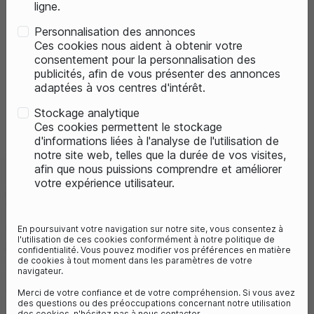
ligne.
Personnalisation des annonces
Ces cookies nous aident à obtenir votre
consentement pour la personnalisation des
publicités, afin de vous présenter des annonces
adaptées à vos centres d'intérêt.
Stockage analytique
Previous
Next
Ces cookies permettent le stockage
d'informations liées à l'analyse de l'utilisation de
notre site web, telles que la durée de vos visites,
afin que nous puissions comprendre et améliorer
votre expérience utilisateur.
ABUS ANTIVOL DE CHAINE IVERA
7210/110CM - GRIS
Référence :
4003318877810
En poursuivant votre navigation sur notre site, vous consentez à
l'utilisation de ces cookies conformément à notre politique de
49,96 €
64,96 €
- 23%
confidentialité. Vous pouvez modifier vos préférences en matière
de cookies à tout moment dans les paramètres de votre
Vous économisez 15€
navigateur.
17
avis
Merci de votre confiance et de votre compréhension. Si vous avez
des questions ou des préoccupations concernant notre utilisation
des cookies, n'hésitez pas à nous contacter.