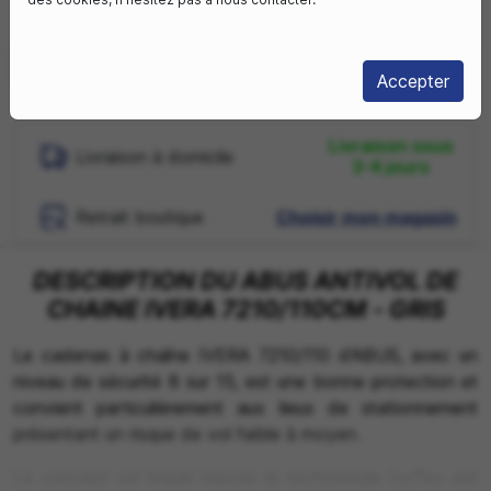
En stock
Accepter
Livraison sous
Livraison à domicile
3-4 jours
Retrait boutique
Choisir mon magasin
DESCRIPTION DU ABUS ANTIVOL DE
CHAINE IVERA 7210/110CM - GRIS
Le cadenas à chaîne IVERA 7210/110 d'ABUS, avec un
niveau de sécurité 8 sur 15, est une bonne protection et
convient particulièrement aux lieux de stationnement
présentant un risque de vol faible à moyen.
Le concept sur lequel repose la technologie IvyTex est