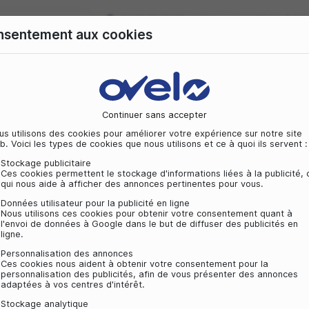
09 72 50 25 70
Consentement aux cookies
e
Vélo Tout chemin
Vélo Tout terrain
Équipement 
XLC PAIRE DE PATIN V-BRAKE 70MM VILLE / VTC / VTT (
Continuer sans acc
age
Disque/plaquette
VTT ( BS-V01)
Nous utilisons des cookies pour améliorer vot
web. Voici les types de cookies que nous utilis
Stockage publicitaire
Ces cookies permettent le stockage d'inform
qui nous aide à afficher des annonces pert
Données utilisateur pour la publicité en lig
Nous utilisons ces cookies pour obtenir v
l'envoi de données à Google dans le but de
ligne.