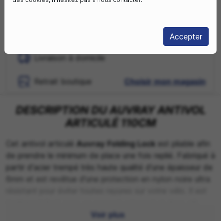
Rupture de stock

Accepter
Livraison à domicile
Retrait boutique
Choisir mon magasin
DESCRIPTION DU AUVRAY ANTIVOL
ARTICULÉ 110CM
Cet antivol articulé
Auvray Folding Lock
est pliable afin
de prendre le minimum de place une fois replié. Fabriqué à
partir d'acier trempé très haute qualité d'une épaisseur de
6mm et est revêtue d'une protection en nylon noire ultra
résistant pour éviter toutes rayures sur votre vélo. Il est
également livré avec un support universel et deux clé.
Voir plus