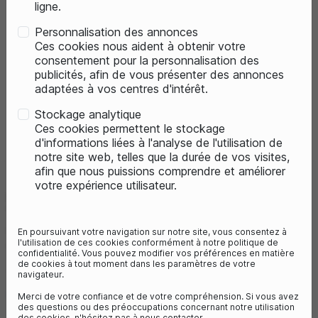
ligne.
Personnalisation des annonces
Ces cookies nous aident à obtenir votre
consentement pour la personnalisation des
publicités, afin de vous présenter des annonces
adaptées à vos centres d'intérêt.
Stockage analytique
Previous
Next
Ces cookies permettent le stockage
d'informations liées à l'analyse de l'utilisation de
notre site web, telles que la durée de vos visites,
afin que nous puissions comprendre et améliorer
votre expérience utilisateur.
AUVRAY ANTIVOL ARTICULÉ
110CM
Référence :
AFL110AUV
En poursuivant votre navigation sur notre site, vous consentez à
l'utilisation de ces cookies conformément à notre politique de
74,25 €
99,00 €
- 25%
confidentialité. Vous pouvez modifier vos préférences en matière
de cookies à tout moment dans les paramètres de votre
Vous économisez 25€
navigateur.
6
avis
Merci de votre confiance et de votre compréhension. Si vous avez
des questions ou des préoccupations concernant notre utilisation
des cookies, n'hésitez pas à nous contacter.