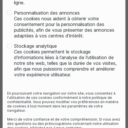
ligne.
Personnalisation des annonces
Ces cookies nous aident à obtenir votre
consentement pour la personnalisation des
publicités, afin de vous présenter des annonces
adaptées à vos centres d'intérêt.
Stockage analytique
Previous
Next
Ces cookies permettent le stockage
d'informations liées à l'analyse de l'utilisation de
notre site web, telles que la durée de vos visites,
afin que nous puissions comprendre et améliorer
votre expérience utilisateur.
KLICKFIX PANIER AVANT
STRUCTURA -16L- [TRESSÉ]
Référence :
K0383KLIK
En poursuivant votre navigation sur notre site, vous consentez à
l'utilisation de ces cookies conformément à notre politique de
72,95 €
confidentialité. Vous pouvez modifier vos préférences en matière
de cookies à tout moment dans les paramètres de votre
1
avis
navigateur.
Merci de votre confiance et de votre compréhension. Si vous avez
des questions ou des préoccupations concernant notre utilisation
des cookies, n'hésitez pas à nous contacter.