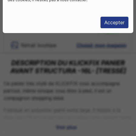
Derniers articles en stock

Accepter
Livraison sous
Livraison à domicile
3-4 jours
Retrait boutique
Choisir mon magasin
DESCRIPTION DU KLICKFIX PANIER
AVANT STRUCTURA -16L- [TRESSÉ]
Ce panier très stylé de KLICKFIX vous accompagne
partout, même lorsque vous êtes à pied, il est un
compagnon shopping idéal.
Fabriqué en polyester gainé extra large, il résiste à la
pluie, aux UV et conservera sa couleur sans devenir terne
ou cassant.
Voir plus