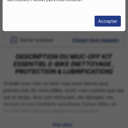
En stock
Accepter
Livraison sous
Livraison à domicile
3-4 jours
Retrait boutique
Choisir mon magasin
DESCRIPTION DU MUC-OFF KIT
ESSENTIEL E-BIKE (NETTOYAGE ,
PROTECTION & LUBRIFICATION)
Emballé avec tout ce dont vous avez besoin pour
prendre soin de votre eBike, ce kit vous couvrira quel que
soit le temps. Avec son nettoyant, ses éponges, ses
brosses et nos lubrifiants spécifiques Épique eBike qui
ont été renforcés pour supporter la puissance
supplémentaire d'un moteur électrique, vous serez entre
de bonnes mains pour déchirer .
Voir plus