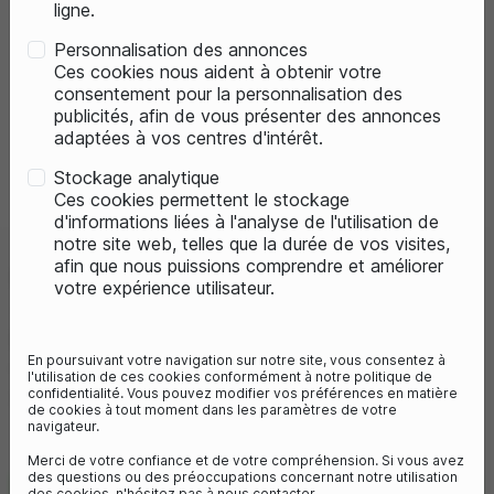
ligne.
Personnalisation des annonces
Ces cookies nous aident à obtenir votre
consentement pour la personnalisation des
publicités, afin de vous présenter des annonces
adaptées à vos centres d'intérêt.
Previous
Next
Stockage analytique
Ces cookies permettent le stockage
d'informations liées à l'analyse de l'utilisation de
notre site web, telles que la durée de vos visites,
afin que nous puissions comprendre et améliorer
MUC-OFF KIT ESSENTIEL E-BIKE
votre expérience utilisateur.
(NETTOYAGE , PROTECTION &
LUBRIFICATION)
En poursuivant votre navigation sur notre site, vous consentez à
Référence :
MUNEEESK
l'utilisation de ces cookies conformément à notre politique de
confidentialité. Vous pouvez modifier vos préférences en matière
59,95 €
de cookies à tout moment dans les paramètres de votre
navigateur.
Merci de votre confiance et de votre compréhension. Si vous avez
des questions ou des préoccupations concernant notre utilisation
des cookies, n'hésitez pas à nous contacter.