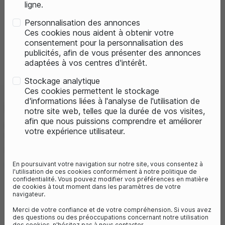
ligne.
Personnalisation des annonces
Ces cookies nous aident à obtenir votre
consentement pour la personnalisation des
publicités, afin de vous présenter des annonces
adaptées à vos centres d'intérêt.
Stockage analytique
Ces cookies permettent le stockage
d'informations liées à l'analyse de l'utilisation de
BASIL PANIER CALIFORNIA
notre site web, telles que la durée de vos visites,
ARRIERE NOIR AMOVIBLE 21,5L
afin que nous puissions comprendre et améliorer
votre expérience utilisateur.
Référence :
bas11060
44,99 €
8
avis
En poursuivant votre navigation sur notre site, vous consentez à
l'utilisation de ces cookies conformément à notre politique de
confidentialité. Vous pouvez modifier vos préférences en matière
de cookies à tout moment dans les paramètres de votre
navigateur.
Derniers articles en stock

Merci de votre confiance et de votre compréhension. Si vous avez
des questions ou des préoccupations concernant notre utilisation
des cookies, n'hésitez pas à nous contacter.