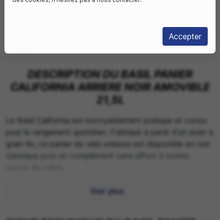
Livraison sous
Livraison à domicile
3-4 jours
Accepter
Retrait boutique
Choisir mon magasin
DESCRIPTION DU BASIL PANIER
CALIFORNIA ARRIERE NOIR AMOVIBLE
21,5L
Le Basil California est incroyablement pratique et conçu
pour le rangement quotidien. Fabriqué à partir d'un acier à
grain fin, ce panier de vélo unisexe est disponible en noir
classique pour un complément sans effort à toutes
sortes de vélos.
Avantages :
Voir plus
- Panier de vélo unisexe