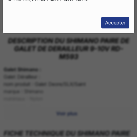
Livraison sous
Livraison à domicile
3-4 jours
Accepter
Retrait boutique
Choisir mon magasin
DESCRIPTION DU SHIMANO PAIRE DE
GALET DE DERAILLEUR 9-10V RD-
M593
Galet Shimano :
Galet Dérailleur :
nom produit : Galet Deore/SLX/Saint
marque : Shimano
matériaux : Nylon
roulement : Acier
compatibilité : Shimano 9/10 v
Voir plus
livré avec :
usage : VTT
FICHE TECHNIQUE DU SHIMANO PAIRE