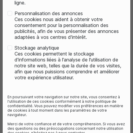
ligne.
Personnalisation des annonces
Ces cookies nous aident à obtenir votre
consentement pour la personnalisation des
publicités, afin de vous présenter des annonces
adaptées à vos centres d'intérêt.
Stockage analytique
Ces cookies permettent le stockage
d'informations liées à l'analyse de l'utilisation de
SHIMANO PAIRE DE GALET DE
notre site web, telles que la durée de vos visites,
DERAILLEUR 9-10V RD-M593
afin que nous puissions comprendre et améliorer
votre expérience utilisateur.
Référence :
Y5XU98030
8,50 €
En poursuivant votre navigation sur notre site, vous consentez à
l'utilisation de ces cookies conformément à notre politique de
confidentialité. Vous pouvez modifier vos préférences en matière
de cookies à tout moment dans les paramètres de votre
En stock
navigateur.
Merci de votre confiance et de votre compréhension. Si vous avez
des questions ou des préoccupations concernant notre utilisation
des cookies, n'hésitez pas à nous contacter.