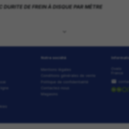
ottement
faible
pour plus de performance
 des liquides
la chaleur
r résistant aux rayures
ses extérieures inoxydables renforcées
enforcées
Kevlar
UE DU XLC DURITE DE FREIN À DISQUE 
ODUIT