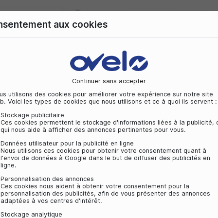
09 72 50 25 70
Consentement aux cookies
e
Vélo Tout chemin
Vélo Tout terrain
Équipement 
XLC DURITE DE FREIN À DISQUE
age
Câble/gaîne
XLC Durite de Frein à Disque par 
Continuer sans acc
Nous utilisons des cookies pour améliorer vot
web. Voici les types de cookies que nous utilis
Stockage publicitaire
Ces cookies permettent le stockage d'inform
qui nous aide à afficher des annonces pert
Données utilisateur pour la publicité en lig
Nous utilisons ces cookies pour obtenir v
l'envoi de données à Google dans le but de
ligne.