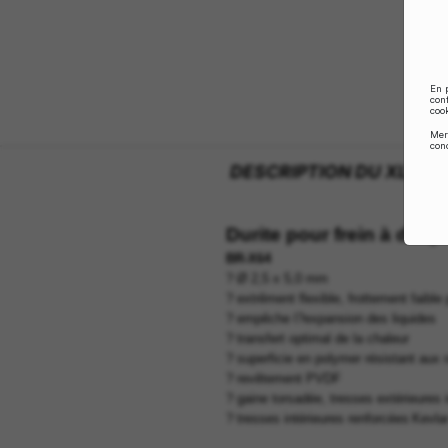
DESCRIPTION 
Durite
pour fre
BR-X6
4