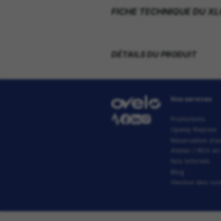
? Ø 2,5 x 5,0 mm
?
extrêment
flexible,
fr
? empêche l?expansion
? transfert optimal de 
? superficie en polyme
? revêtement PVDF
? gaine torsadée, tres
? tresses intérieures
r
FICHE TECHNIQ
DÉTAILS DU PR