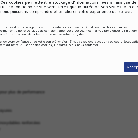
Personnalisation des annonces
Ces cookies nous aident à obtenir votre c
personnalisation des publicités, afin de v
adaptées à vos centres d'intérêt.
Stockage analytique
Ces cookies permettent le stockage d'infor
l'utilisation de notre site web, telles que l
nous puissions comprendre et améliorer vot
En poursuivant votre navigation sur notre site, vous consentez
conformément à notre politique de confidentialité. Vous pouv
cookies à tout moment dans les paramètres de votre navigate
Merci de votre confiance et de votre compréhension. Si vous
concernant notre utilisation des cookies, n'hésitez pas à nou
DU XLC DURITE DE FREIN À DISQUE PAR
in à
disque
XLC