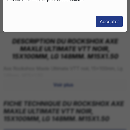
Livraison sous
Livraison à domicile
3-4 jours
Accepter
Retrait boutique
Choisir mon magasin
DESCRIPTION DU ROCKSHOX AXE
MAXLE ULTIMATE VTT NOIR,
15X100MM, LG 148MM. M15X1.50
Axe Rockshox Maxle Ultimate VTT noir, 15x100mm, Lg
148mm. M15x1.50
Voir plus
FICHE TECHNIQUE DU ROCKSHOX AXE
MAXLE ULTIMATE VTT NOIR,
15X100MM, LG 148MM. M15X1.50