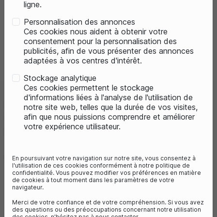
ligne.
Personnalisation des annonces
Ces cookies nous aident à obtenir votre
consentement pour la personnalisation des
publicités, afin de vous présenter des annonces
adaptées à vos centres d'intérêt.
Stockage analytique
Ces cookies permettent le stockage
d'informations liées à l'analyse de l'utilisation de
ROCKSHOX AXE MAXLE
notre site web, telles que la durée de vos visites,
ULTIMATE VTT NOIR, 15X100MM,
afin que nous puissions comprendre et améliorer
votre expérience utilisateur.
LG 148MM. M15X1.50
Référence :
2051990901
65,95 €
En poursuivant votre navigation sur notre site, vous consentez à
l'utilisation de ces cookies conformément à notre politique de
confidentialité. Vous pouvez modifier vos préférences en matière
de cookies à tout moment dans les paramètres de votre
navigateur.
Derniers articles en stock

Merci de votre confiance et de votre compréhension. Si vous avez
des questions ou des préoccupations concernant notre utilisation
des cookies, n'hésitez pas à nous contacter.