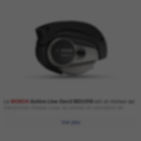
Le
BOSCH
Active Line Gen3 BDU310
est un moteur qui
transforme chaque coup de pédale en sensation de
facilité.
Voir plus
Idéal pour un us
age urbain au quotidien
. Il apporte le
surplus de p
uissance nécessaire pour démarrer en
douceur
et
maintenir un rythme confortable sur les