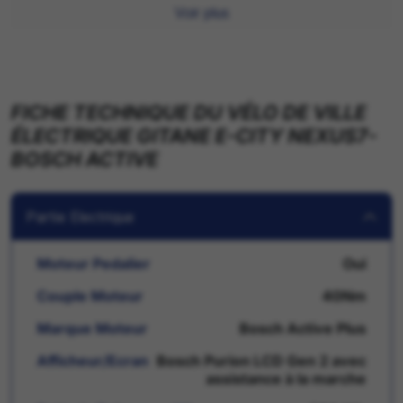
solidité maximale.
Voir plus
Cette gamme de frein MT2 peut étre utilisé pour tous les
types de pratiques sans restriction.
FICHE TECHNIQUE DU VÉLO DE VILLE
ÉLECTRIQUE GITANE E-CITY NEXUS7-
BOSCH ACTIVE
Partie Electrique
Moteur Pedalier
Oui
Couple Moteur
40Nm
Marque Moteur
Bosch Active Plus
Afficheur/Ecran
Bosch Purion LCD Gen 2 avec
assistance à la marche