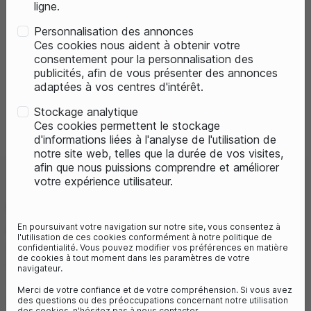
ligne.
Personnalisation des annonces
Ces cookies nous aident à obtenir votre
consentement pour la personnalisation des
publicités, afin de vous présenter des annonces
adaptées à vos centres d'intérêt.
Stockage analytique
Previous
Next
Ces cookies permettent le stockage
d'informations liées à l'analyse de l'utilisation de
notre site web, telles que la durée de vos visites,
afin que nous puissions comprendre et améliorer
votre expérience utilisateur.
VÉLO DE VILLE ÉLECTRIQUE
GITANE E-CITY NEXUS7- BOSCH
ACTIVE
En poursuivant votre navigation sur notre site, vous consentez à
l'utilisation de ces cookies conformément à notre politique de
Millésime 23/24
confidentialité. Vous pouvez modifier vos préférences en matière
de cookies à tout moment dans les paramètres de votre
Référence :
YRZ9375251
navigateur.
1 999,00 €
2 199,00 €
- 9%
Merci de votre confiance et de votre compréhension. Si vous avez
des questions ou des préoccupations concernant notre utilisation
Vous économisez 200€
des cookies, n'hésitez pas à nous contacter.