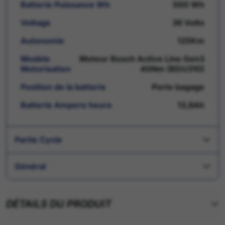
Batterie Puissance Wh
500 Wh
Voltage
36 Volts
Autonomie
125Km
Modèle
Moteur Bosch Active Line Gen3
Motorisation
40Nm (BDU310)
Position de la batterie
Porte bagage
Batterie Ampere heure
13,8Ah
Partie Cycle
Général
DÉTAILS DU PRODUIT