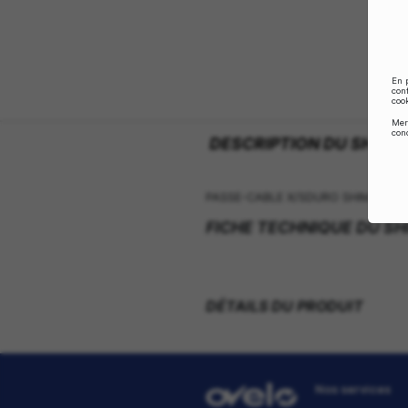
DESCRIPTION 
PASSE-CABLE X/SDU
FICHE TECHNI