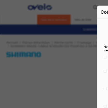
Deal de la semaine
Vélo de V
S
Accueil
Pièces détachées
Partie cycle
Frein
SHIMANO PASSE-CABLE X/SDURO DI2 POUR DI2 