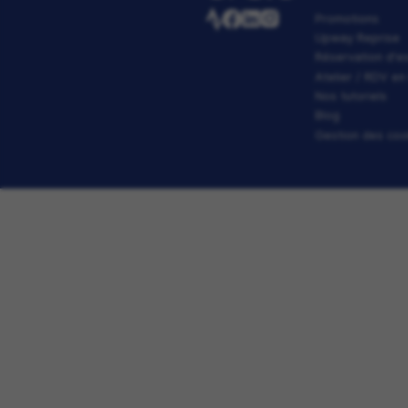
DÉTAILS DU PR
N
P
U
R
At
No
B
G