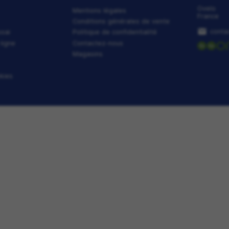
ODUIT
os services
Notre société
romotions
Mentions légales
pway Reprise
Conditions générale
éservation d'essai
Politique de confiden
elier / RDV en ligne
Contactez-nous
s tutoriels
Magasins
log
estion des cookies