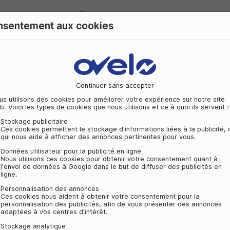
09 72 50 25 70
Consentement aux cookies
ille
Vélo Tout chemin
Vélo Tout terrain
Équipeme
HIMANO PASSE-CABLE X/SDURO DI2 POUR DI2 2.65 PR X
Continuer sans acc
age
Câble/gaîne
2.65 PR X/SDURO GEN2
Nous utilisons des cookies pour améliorer vot
web. Voici les types de cookies que nous utilis
Stockage publicitaire
Ces cookies permettent le stockage d'inform
qui nous aide à afficher des annonces pert
Données utilisateur pour la publicité en lig
Nous utilisons ces cookies pour obtenir v
l'envoi de données à Google dans le but de
ligne.