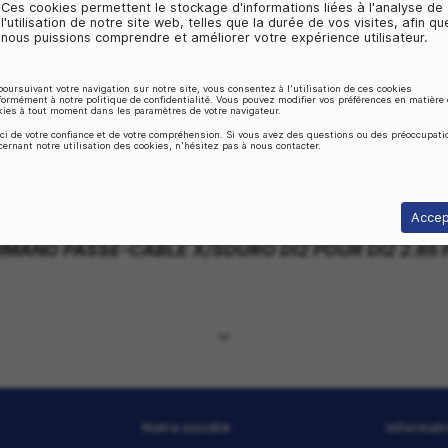
Personnalisation des annonces
Ces cookies nous aident à obtenir votre c
personnalisation des publicités, afin de v
adaptées à vos centres d'intérêt.
Stockage analytique
Ces cookies permettent le stockage d'infor
l'utilisation de notre site web, telles que l
nous puissions comprendre et améliorer vot
En poursuivant votre navigation sur notre site, vous consentez
conformément à notre politique de confidentialité. Vous pouv
cookies à tout moment dans les paramètres de votre navigate
Merci de votre confiance et de votre compréhension. Si vous
concernant notre utilisation des cookies, n'hésitez pas à nou
DU SHIMANO PASSE-CABLE X/SDURO DI2
RO SHIMANO DI2 POUR SHIMANO DI2 2.65 PR X/SDURO G
QUE DU SHIMANO PASSE-CABLE X/SDURO 