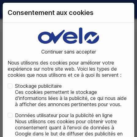
0
Consentement aux cookies
09 72 50 25 70
LUNDI AU SAMEDI
DE 10H À 19H
Continuer sans accepter
Prix, croissant
Nous utilisons des cookies pour améliorer votre
expérience sur notre site web. Voici les types de
cookies que nous utilisons et ce à quoi ils servent :
Total produits :
8
Stockage publicitaire
Ces cookies permettent le stockage
d'informations liées à la publicité, ce qui nous aide
Accueil
Pièces détachées
Nos marques accessoires
Abus
à afficher des annonces pertinentes pour vous.
Données utilisateur pour la publicité en ligne
VTT (Cross Country, All Moutain)
Nous utilisons ces cookies pour obtenir votre
consentement quant à l'envoi de données à
Google dans le but de diffuser des publicités en