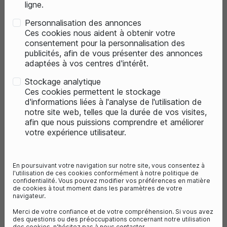
ligne.
PROMO
PROMO
Personnalisation des annonces
Ces cookies nous aident à obtenir votre
consentement pour la personnalisation des
publicités, afin de vous présenter des annonces
adaptées à vos centres d'intérêt.
Stockage analytique
Ces cookies permettent le stockage
d'informations liées à l'analyse de l'utilisation de
notre site web, telles que la durée de vos visites,
favorite_border
favorite_border
2
avis
afin que nous puissions comprendre et améliorer
votre expérience utilisateur.
ABUS CASQUE MODROP
ABUS CASQUE MODRO
En poursuivant votre navigation sur notre site, vous consentez à
74,95 €
89,95 €
l'utilisation de ces cookies conformément à notre politique de
confidentialité. Vous pouvez modifier vos préférences en matière
99,95 €
129,95 €
- 25%
- 31%
de cookies à tout moment dans les paramètres de votre
navigateur.
Vous économisez 25€
Vous économisez 40€
Merci de votre confiance et de votre compréhension. Si vous avez
des questions ou des préoccupations concernant notre utilisation
des cookies, n'hésitez pas à nous contacter.