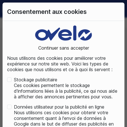
0
Consentement aux cookies
09 72 50 25 70
LUNDI AU SAMEDI
DE 10H À 19H
Continuer sans accepter
Prix, croissant
Nous utilisons des cookies pour améliorer votre
expérience sur notre site web. Voici les types de
cookies que nous utilisons et ce à quoi ils servent :
Total produits :
27
Stockage publicitaire
Ces cookies permettent le stockage
d'informations liées à la publicité, ce qui nous aide
Accueil
Pièces détachées
Nos marques accessoires
Abus
à afficher des annonces pertinentes pour vous.
Données utilisateur pour la publicité en ligne
Casques
Nous utilisons ces cookies pour obtenir votre
consentement quant à l'envoi de données à
Google dans le but de diffuser des publicités en
Urbain
VTT (Cross Country, All Moutain)