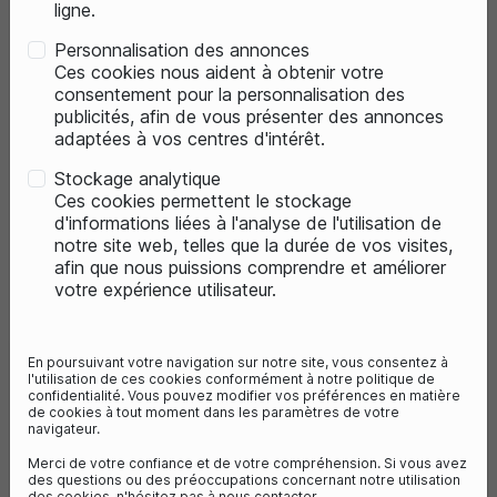
ligne.
Personnalisation des annonces
Ces cookies nous aident à obtenir votre
PROMO
PROMO
consentement pour la personnalisation des
publicités, afin de vous présenter des annonces
adaptées à vos centres d'intérêt.
Stockage analytique
Ces cookies permettent le stockage
d'informations liées à l'analyse de l'utilisation de
notre site web, telles que la durée de vos visites,
afin que nous puissions comprendre et améliorer
votre expérience utilisateur.
favorite_border
favorite_border
6
avis
1
avis
En poursuivant votre navigation sur notre site, vous consentez à
l'utilisation de ces cookies conformément à notre politique de
ABUS CASQUE HYBAN 2.0 - NOIR
ABUS CASQUE HYBAN 2
confidentialité. Vous pouvez modifier vos préférences en matière
de cookies à tout moment dans les paramètres de votre
navigateur.
69,99 €
44,99 €
Merci de votre confiance et de votre compréhension. Si vous avez
79,99 €
79,99 €
- 13%
- 44%
des questions ou des préoccupations concernant notre utilisation
des cookies, n'hésitez pas à nous contacter.