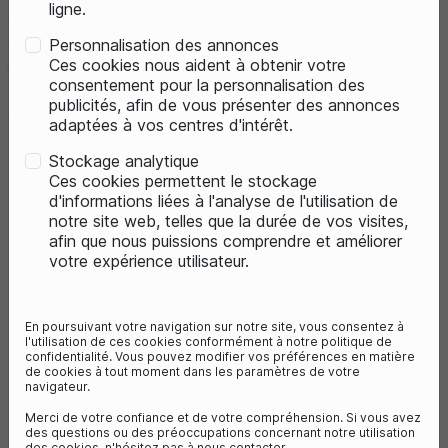
ligne.
CUBE Part's conçoit et commercialise des produits
dédiés aux cyclistes, alliant performance, fiabilité et
Personnalisation des annonces
innovation. Adaptée aux usages urbains, loisirs ou
Ces cookies nous aident à obtenir votre
consentement pour la personnalisation des
sportifs, CUBE Part's propose gamme pensée pour
publicités, afin de vous présenter des annonces
améliorer l'expérience du cycliste.
adaptées à vos centres d'intérêt.
Stockage analytique
Ces cookies permettent le stockage
d'informations liées à l'analyse de l'utilisation de
notre site web, telles que la durée de vos visites,
afin que nous puissions comprendre et améliorer
votre expérience utilisateur.
En poursuivant votre navigation sur notre site, vous consentez à
l'utilisation de ces cookies conformément à notre politique de
confidentialité. Vous pouvez modifier vos préférences en matière
de cookies à tout moment dans les paramètres de votre
favorite_border
favorite_border
navigateur.
Merci de votre confiance et de votre compréhension. Si vous avez
des questions ou des préoccupations concernant notre utilisation
CUBE PART'S GUIDE GAINE ET DURITE DROITE
CUBE PART'S CACHE P
des cookies, n'hésitez pas à nous contacter.