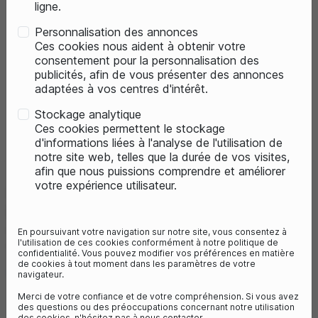
ligne.
Personnalisation des annonces
Ces cookies nous aident à obtenir votre
consentement pour la personnalisation des
publicités, afin de vous présenter des annonces
adaptées à vos centres d'intérêt.
Stockage analytique
Previous
Next
Ces cookies permettent le stockage
d'informations liées à l'analyse de l'utilisation de
notre site web, telles que la durée de vos visites,
afin que nous puissions comprendre et améliorer
votre expérience utilisateur.
SAMSUNG BATTERIE POUR VÉLO
PLIANT - 518/691WH
Référence :
ARTSF2-20
En poursuivant votre navigation sur notre site, vous consentez à
l'utilisation de ces cookies conformément à notre politique de
700,00 €
confidentialité. Vous pouvez modifier vos préférences en matière
de cookies à tout moment dans les paramètres de votre
43
avis
navigateur.
Merci de votre confiance et de votre compréhension. Si vous avez
des questions ou des préoccupations concernant notre utilisation
des cookies, n'hésitez pas à nous contacter.