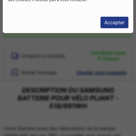
SÉLECTIONNEZ VOTRE BATTERIE :
518 Wh
691 Wh
Accepter
En stock
Livraison sous
Livraison à domicile
3-4 jours
Retrait boutique
Choisir mon magasin
DESCRIPTION DU SAMSUNG
BATTERIE POUR VÉLO PLIANT -
518/691WH
Cette Batterie issue des fabrications de la marque
SAMSUNG est une 36V ce modèle vous assure une