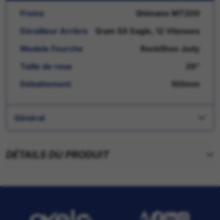
Freins
Shimano MT200
Dérailleur Arrière
Sram SX Eagle, 12 Vitesses
Modele Fourche
RockShox Judy
Taille de roue
29"
Débattement
100mm
Général
DÉTAILS DU PRODUIT