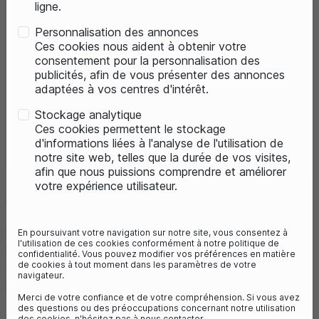
ligne.
Personnalisation des annonces
Ces cookies nous aident à obtenir votre
consentement pour la personnalisation des
publicités, afin de vous présenter des annonces
adaptées à vos centres d'intérêt.
Stockage analytique
Ces cookies permettent le stockage
Previous
Next
d'informations liées à l'analyse de l'utilisation de
notre site web, telles que la durée de vos visites,
afin que nous puissions comprendre et améliorer
votre expérience utilisateur.
VTT MUSCULAIRE CUBE
ANALOG
En poursuivant votre navigation sur notre site, vous consentez à
l'utilisation de ces cookies conformément à notre politique de
Millésime 23/24
confidentialité. Vous pouvez modifier vos préférences en matière
de cookies à tout moment dans les paramètres de votre
Référence :
60210020
navigateur.
898,80 €
1 198,80 €
- 25%
Merci de votre confiance et de votre compréhension. Si vous avez
Vous économisez 300€
des questions ou des préoccupations concernant notre utilisation
des cookies, n'hésitez pas à nous contacter.