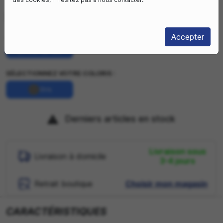
100mm
29"
Accepter
SÉLECTIONNEZ VOTRE TAILLE DE CADRE :
L / 174-187 cm
SÉLECTIONNEZ VOTRE COLORIS :
Gris
Gris
Derniers articles en stock

Livraison sous
Livraison à domicile
3-4 jours
Retrait boutique
Choisir mon magasin
CARACTÉRISTIQUES