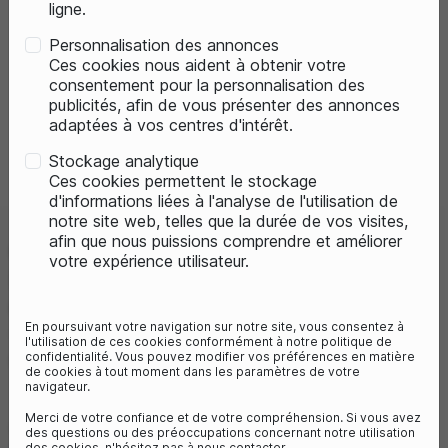
ligne.
Personnalisation des annonces
Ces cookies nous aident à obtenir votre
consentement pour la personnalisation des
publicités, afin de vous présenter des annonces
adaptées à vos centres d'intérêt.
Previous
Next
Stockage analytique
Ces cookies permettent le stockage
d'informations liées à l'analyse de l'utilisation de
notre site web, telles que la durée de vos visites,
afin que nous puissions comprendre et améliorer
CUBE PART'S PLAQUE
votre expérience utilisateur.
D'ADAPTATEUR ACID FILINK
COMPACT
En poursuivant votre navigation sur notre site, vous consentez à
Référence :
CUB-093165-0000-00
l'utilisation de ces cookies conformément à notre politique de
confidentialité. Vous pouvez modifier vos préférences en matière
9,95 €
de cookies à tout moment dans les paramètres de votre
navigateur.
Merci de votre confiance et de votre compréhension. Si vous avez
SÉLECTIONNEZ VOTRE TAILLE FR :
des questions ou des préoccupations concernant notre utilisation
des cookies, n'hésitez pas à nous contacter.