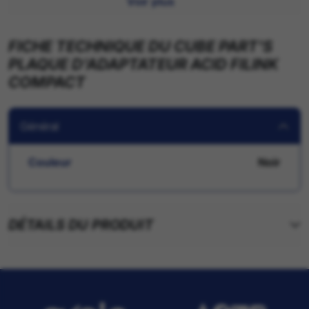
Voir plus
FICHE TECHNIQUE DU CUBE PART'S
PLAQUE D'ADAPTATEUR ACID FILINK
COMPACT
Général
Couleur
Noir
DÉTAILS DU PRODUIT