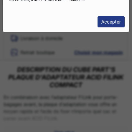
Taille Unique
Rupture de stock

Accepter
Livraison à domicile
Retrait boutique
Choisir mon magasin
DESCRIPTION DU CUBE PART'S
PLAQUE D'ADAPTATEUR ACID FILINK
COMPACT
En combinaison avec l'adaptateur FILink pour porte-
bagages avant, la plaque d'adaptation vous offre un
moyen rapide et facile de fixer n'importe quel sac et
panier avant ACID FILink.